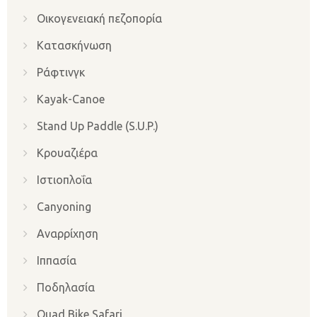
Οικογενειακή πεζοπορία
Κατασκήνωση
Ράφτινγκ
Kayak-Canoe
Stand Up Paddle (S.U.P.)
Κρουαζιέρα
Ιστιοπλοΐα
Canyoning
Αναρρίχηση
Iππασία
Ποδηλασία
Quad Bike Safari