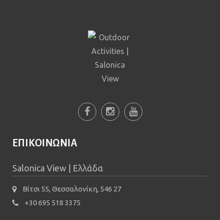
testing whether or not you
are a human visitor and to
prevent automated spam
submissions.
5+2
ΕΠΙΚΟΙΝΩΝΙΑ
Salonica View | Ελλάδα
Βίτσι 55, Θεσσαλονίκη, 546 27
+30 695 518 3375